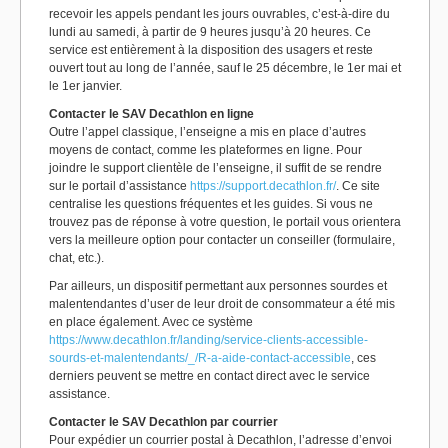
recevoir les appels pendant les jours ouvrables, c’est-à-dire du
lundi au samedi, à partir de 9 heures jusqu’à 20 heures. Ce
service est entièrement à la disposition des usagers et reste
ouvert tout au long de l’année, sauf le 25 décembre, le 1er mai et
le 1er janvier.
Contacter le SAV Decathlon en ligne
Outre l’appel classique, l’enseigne a mis en place d’autres
moyens de contact, comme les plateformes en ligne. Pour
joindre le support clientèle de l’enseigne, il suffit de se rendre
sur le portail d’assistance
https://support.decathlon.fr/
. Ce site
centralise les questions fréquentes et les guides. Si vous ne
trouvez pas de réponse à votre question, le portail vous orientera
vers la meilleure option pour contacter un conseiller (formulaire,
chat, etc.).
Par ailleurs, un dispositif permettant aux personnes sourdes et
malentendantes d’user de leur droit de consommateur a été mis
en place également. Avec ce système
https://www.decathlon.fr/landing/service-clients-accessible-
sourds-et-malentendants/_/R-a-aide-contact-accessible
, ces
derniers peuvent se mettre en contact direct avec le service
assistance.
Contacter le SAV Decathlon par courrier
Pour expédier un courrier postal à Decathlon, l’adresse d’envoi