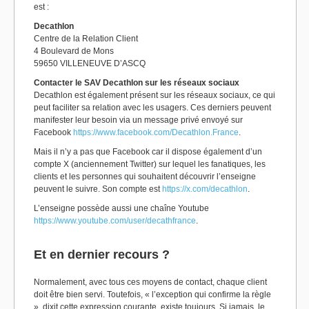
est :
Decathlon
Centre de la Relation Client
4 Boulevard de Mons
59650 VILLENEUVE D’ASCQ
Contacter le SAV Decathlon sur les réseaux sociaux
Decathlon est également présent sur les réseaux sociaux, ce qui
peut faciliter sa relation avec les usagers. Ces derniers peuvent
manifester leur besoin via un message privé envoyé sur
Facebook
https://www.facebook.com/Decathlon.France
.
Mais il n’y a pas que Facebook car il dispose également d’un
compte X (anciennement Twitter) sur lequel les fanatiques, les
clients et les personnes qui souhaitent découvrir l’enseigne
peuvent le suivre. Son compte est
https://x.com/decathlon
.
L’enseigne possède aussi une chaîne Youtube
https://www.youtube.com/user/decathfrance
.
Et en dernier recours ?
Normalement, avec tous ces moyens de contact, chaque client
doit être bien servi. Toutefois, « l’exception qui confirme la règle
», dixit cette expression courante, existe toujours. Si jamais, le