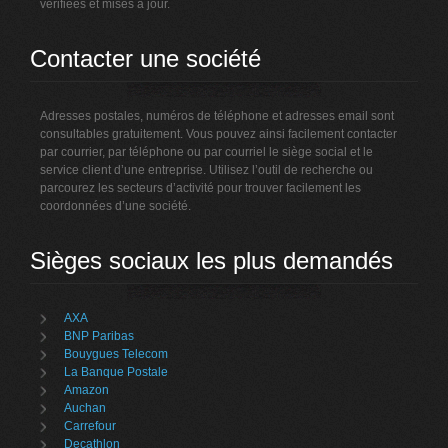
vérifiées et mises à jour.
Contacter une société
Adresses postales, numéros de téléphone et adresses email sont
consultables gratuitement. Vous pouvez ainsi facilement contacter
par courrier, par téléphone ou par courriel le siège social et le
service client d’une entreprise. Utilisez l’outil de recherche ou
parcourez les secteurs d’activité pour trouver facilement les
coordonnées d’une société.
Sièges sociaux les plus demandés
AXA
BNP Paribas
Bouygues Telecom
La Banque Postale
Amazon
Auchan
Carrefour
Decathlon