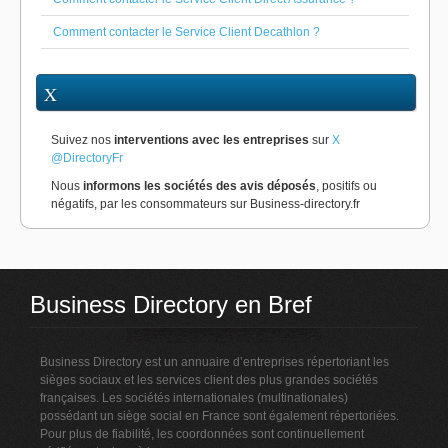
Comment contacter le Service Client Decathlon ?
X
Suivez nos
interventions avec les entreprises
sur
X
@DirectoryFr
Nous
informons les sociétés des avis déposés
, positifs ou
négatifs, par les consommateurs sur Business-directory.fr
Business Directory en Bref
Business Directory est un annuaire d’entreprises répertoriant les
sièges sociaux et les services client des plus grandes sociétés
françaises. Les sociétés internationales (multinationales)
possédant un siège social en France sont également répertoriées.
Pour plus de fiabilité, les coordonnées sont continuellement