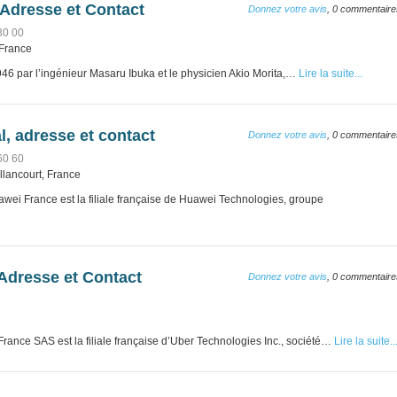
 Adresse et Contact
Donnez votre avis
, 0 commentaire
30 00
 France
6 par l’ingénieur Masaru Ibuka et le physicien Akio Morita,…
Lire la suite...
l, adresse et contact
Donnez votre avis
, 0 commentaire
60 60
llancourt, France
ei France est la filiale française de Huawei Technologies, groupe
 Adresse et Contact
Donnez votre avis
, 0 commentaire
ance SAS est la filiale française d’Uber Technologies Inc., société…
Lire la suite..