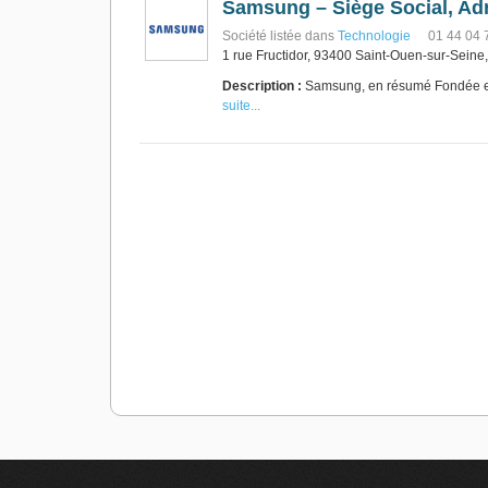
Samsung – Siège Social, Ad
Société listée dans
Technologie
01 44 04 
1 rue Fructidor, 93400 Saint-Ouen-sur-Seine
Description :
Samsung, en résumé Fondée en
suite...