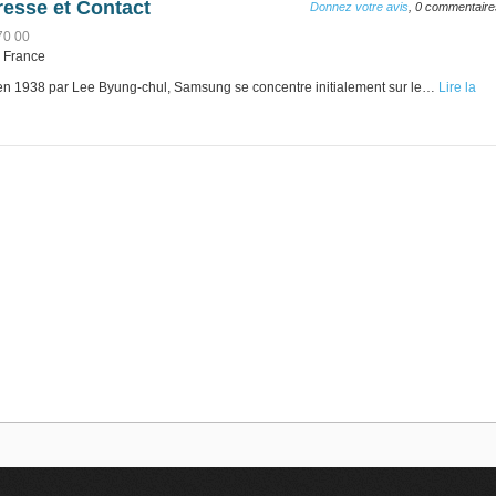
resse et Contact
Donnez votre avis
, 0 commentaire
70 00
, France
 1938 par Lee Byung-chul, Samsung se concentre initialement sur le…
Lire la