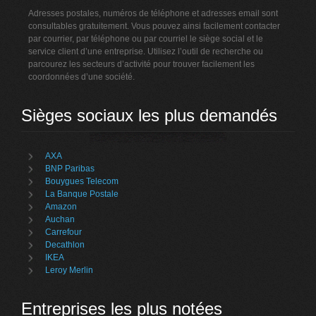
Adresses postales, numéros de téléphone et adresses email sont
consultables gratuitement. Vous pouvez ainsi facilement contacter
par courrier, par téléphone ou par courriel le siège social et le
service client d’une entreprise. Utilisez l’outil de recherche ou
parcourez les secteurs d’activité pour trouver facilement les
coordonnées d’une société.
Sièges sociaux les plus demandés
AXA
BNP Paribas
Bouygues Telecom
La Banque Postale
Amazon
Auchan
Carrefour
Decathlon
IKEA
Leroy Merlin
Entreprises les plus notées