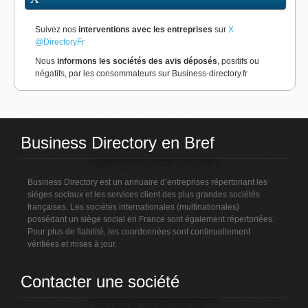
Suivez nos
interventions avec les entreprises
sur
X
@DirectoryFr
Nous
informons les sociétés des avis déposés
, positifs ou
négatifs, par les consommateurs sur Business-directory.fr
Business Directory en Bref
Business Directory est un annuaire d’entreprises répertoriant les
sièges sociaux et les services client des plus grandes sociétés
françaises. Les sociétés internationales (multinationales)
possédant un siège social en France sont également répertoriées.
Pour plus de fiabilité, les coordonnées sont continuellement
vérifiées et mises à jour.
Contacter une société