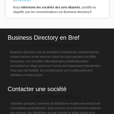
@DirectoryFr
Nous
informons les sociétés des avis déposés
, positifs ou
négatifs, par les consommateurs sur Business-directory.fr
Business Directory en Bref
Business Directory est un annuaire d’entreprises répertoriant les
sièges sociaux et les services client des plus grandes sociétés
françaises. Les sociétés internationales (multinationales)
possédant un siège social en France sont également répertoriées.
Pour plus de fiabilité, les coordonnées sont continuellement
vérifiées et mises à jour.
Contacter une société
Adresses postales, numéros de téléphone et adresses email sont
consultables gratuitement. Vous pouvez ainsi facilement contacter
par courrier, par téléphone ou par courriel le siège social et le