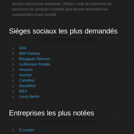
service client d’une entreprise. Utilisez l’outil de recherche ou
parcourez les secteurs d’activité pour trouver facilement les
coordonnées d’une société.
Sièges sociaux les plus demandés
AXA
BNP Paribas
Bouygues Telecom
La Banque Postale
Amazon
Auchan
Carrefour
Decathlon
IKEA
Leroy Merlin
Entreprises les plus notées
E.Leclerc