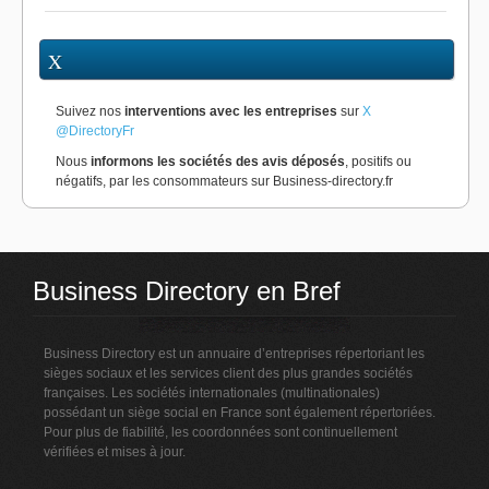
X
Suivez nos
interventions avec les entreprises
sur
X
@DirectoryFr
Nous
informons les sociétés des avis déposés
, positifs ou
négatifs, par les consommateurs sur Business-directory.fr
Business Directory en Bref
Business Directory est un annuaire d’entreprises répertoriant les
sièges sociaux et les services client des plus grandes sociétés
françaises. Les sociétés internationales (multinationales)
possédant un siège social en France sont également répertoriées.
Pour plus de fiabilité, les coordonnées sont continuellement
vérifiées et mises à jour.