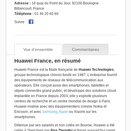
Adresse :
18 quai du Point du Jour, 92100 Boulogne-
Billancourt, France
Téléphone :
01 46 20 60 60
Suivre :
Vue d'ensemble
Commentaires
Huawei France, en résumé
Huawei France est la filiale française de
Huawei Technologies
,
groupe technologique chinois fondé en 1987. L’entreprise fournit
des équipements de réseaux de télécommunication aux
opérateurs. Elle conçoit aussi des smartphones, tablettes et
objets connectés grand public, et développe des solutions cloud.
Implantée en France depuis 2003, elle y exploite plusieurs
centres de recherche et un centre mondial de design à Paris.
Huawei rivalise avec des équipementiers comme Nokia et
Ericsson, et avec
Samsung
,
Apple
ou Xiaomi sur les
smartphones.
Détenue par ses salariés et non cotée en Bourse, Huawei a été
créée à Shenzhen par
Ren Zhengfei
et figure aujourd’hui parmi