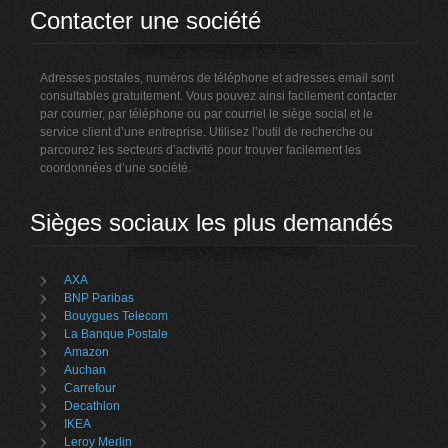
Contacter une société
Adresses postales, numéros de téléphone et adresses email sont
consultables gratuitement. Vous pouvez ainsi facilement contacter
par courrier, par téléphone ou par courriel le siège social et le
service client d’une entreprise. Utilisez l’outil de recherche ou
parcourez les secteurs d’activité pour trouver facilement les
coordonnées d’une société.
Sièges sociaux les plus demandés
AXA
BNP Paribas
Bouygues Telecom
La Banque Postale
Amazon
Auchan
Carrefour
Decathlon
IKEA
Leroy Merlin