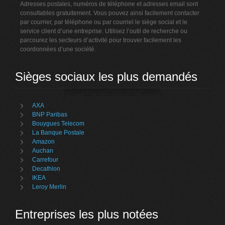
Adresses postales, numéros de téléphone et adresses email sont
consultables gratuitement. Vous pouvez ainsi facilement contacter
par courrier, par téléphone ou par courriel le siège social et le
service client d’une entreprise. Utilisez l’outil de recherche ou
parcourez les secteurs d’activité pour trouver facilement les
coordonnées d’une société.
Sièges sociaux les plus demandés
AXA
BNP Paribas
Bouygues Telecom
La Banque Postale
Amazon
Auchan
Carrefour
Decathlon
IKEA
Leroy Merlin
Entreprises les plus notées