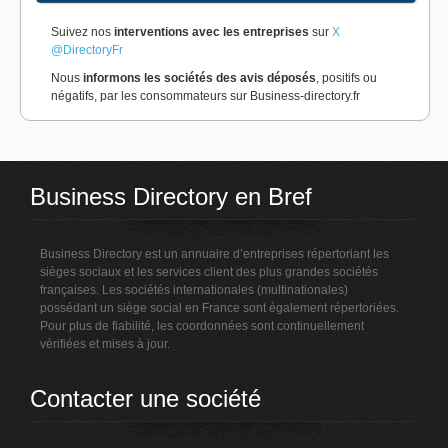
Suivez nos
interventions avec les entreprises
sur
X
@DirectoryFr
Nous
informons les sociétés des avis déposés
, positifs ou
négatifs, par les consommateurs sur Business-directory.fr
Business Directory en Bref
Business Directory est un annuaire d’entreprises répertoriant les
sièges sociaux et les services client des plus grandes sociétés
françaises. Les sociétés internationales (multinationales)
possédant un siège social en France sont également répertoriées.
Pour plus de fiabilité, les coordonnées sont continuellement
vérifiées et mises à jour.
Contacter une société