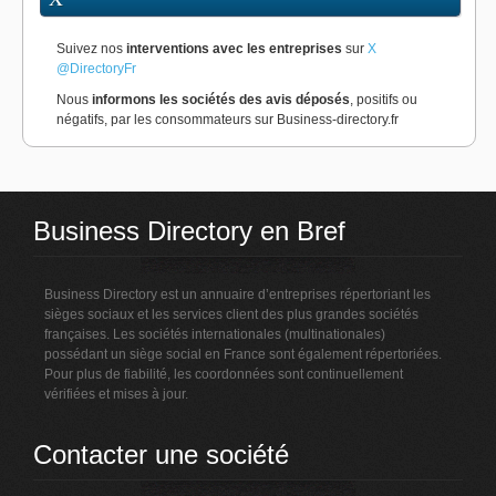
Suivez nos
interventions avec les entreprises
sur
X
@DirectoryFr
Nous
informons les sociétés des avis déposés
, positifs ou
négatifs, par les consommateurs sur Business-directory.fr
Business Directory en Bref
Business Directory est un annuaire d’entreprises répertoriant les
sièges sociaux et les services client des plus grandes sociétés
françaises. Les sociétés internationales (multinationales)
possédant un siège social en France sont également répertoriées.
Pour plus de fiabilité, les coordonnées sont continuellement
vérifiées et mises à jour.
Contacter une société