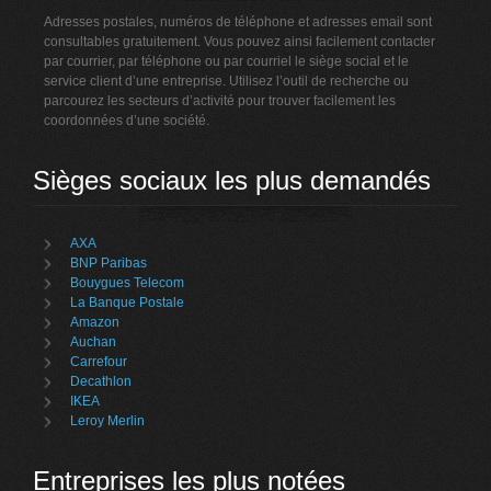
Adresses postales, numéros de téléphone et adresses email sont
consultables gratuitement. Vous pouvez ainsi facilement contacter
par courrier, par téléphone ou par courriel le siège social et le
service client d’une entreprise. Utilisez l’outil de recherche ou
parcourez les secteurs d’activité pour trouver facilement les
coordonnées d’une société.
Sièges sociaux les plus demandés
AXA
BNP Paribas
Bouygues Telecom
La Banque Postale
Amazon
Auchan
Carrefour
Decathlon
IKEA
Leroy Merlin
Entreprises les plus notées