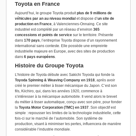
Toyota en France
Aujourd’hui, le groupe Toyota produit
plus de 9 millions de
véhicules par an au niveau mondial
et dispose d’
un site de
production en France
, à Valenciennes-Onnaing. Ce site
industriel est complété par un réseau d’environ
365
concessions et points de service
sur le territoire. Présente
dans
170 pays
, l’entreprise Toyota dispose d’un rayonnement
international sans conteste. Elle possède une empreinte
industrielle majeure en Europe, avec des sites de production
dans
6 pays européens
.
Histoire du Groupe Toyota
L’histoire de Toyota débute avec Sakichi Toyoda qui fonde la
Toyoda Spinning & Weaving Company en 1918
, après avoir
créé le premier métier à tisser mécanique du Japon. C’est son
fils, Kiichiro, qui, dans les années 1920, commence à
s’intéresser à la mécanique automobile. Il vend alors le brevet
du métier à tisser automatique, conçu avec son père, pour fonder
la
Toyota Motor Corporation (TMC) en 1937
. Son objectif est
simple : repousser les limites de la technologie industrielle, cette
fois-ci sur le marché de l’automobile. Son système de
production, visant à minimiser les pertes, influencera de manière
considérable l’industrie mondiale.