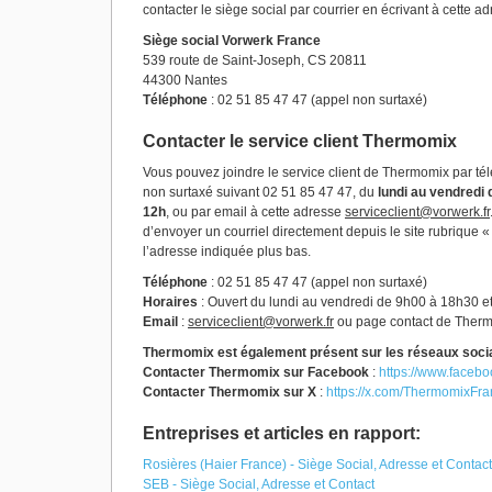
contacter le siège social par courrier en écrivant à cette ad
Siège social Vorwerk France
539 route de Saint-Joseph, CS 20811
44300 Nantes
Téléphone
: 02 51 85 47 47 (appel non surtaxé)
Contacter le service client Thermomix
Vous pouvez joindre le service client de Thermomix par 
non surtaxé suivant 02 51 85 47 47, du
lundi au vendredi 
12h
, ou par email à cette adresse
serviceclient@vorwerk.fr
d’envoyer un courriel directement depuis le site rubrique « 
l’adresse indiquée plus bas.
Téléphone
: 02 51 85 47 47 (appel non surtaxé)
Horaires
: Ouvert du lundi au vendredi de 9h00 à 18h30 e
Email
:
serviceclient@vorwerk.fr
ou page contact de Ther
Thermomix est également présent sur les réseaux soci
Contacter Thermomix sur Facebook
:
https://www.faceb
Contacter Thermomix sur X
:
https://x.com/ThermomixFr
Entreprises et articles en rapport:
Rosières (Haier France) - Siège Social, Adresse et Contact
SEB - Siège Social, Adresse et Contact