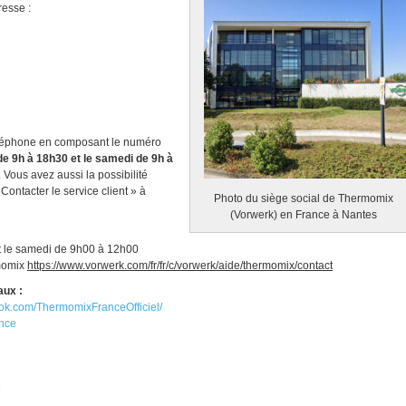
resse :
téléphone en composant le numéro
de 9h à 18h30 et le samedi de 9h à
. Vous avez aussi la possibilité
Contacter le service client » à
Photo du siège social de Thermomix
(Vorwerk) en France à Nantes
t le samedi de 9h00 à 12h00
momix
https://www.vorwerk.com/fr/fr/c/vorwerk/aide/thermomix/contact
aux :
ook.com/ThermomixFranceOfficiel/
ance