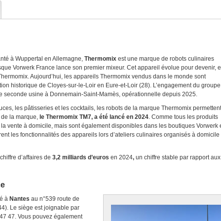
lanté à Wuppertal en Allemagne,
Thermomix
est une marque de robots culinaires
rsque Vorwerk France lance son premier mixeur. Cet appareil évolue pour devenir, 
e Thermomix. Aujourd’hui, les appareils Thermomix vendus dans le monde sont
tion historique de Cloyes-sur-le-Loir en Eure-et-Loir (28). L’engagement du groupe
d’une seconde usine à Donnemain-Saint-Mamès, opérationnelle depuis 2025.
uces, les pâtisseries et les cocktails, les robots de la marque Thermomix permetten
l de la marque,
le Thermomix TM7, a été lancé en 2024
. Comme tous les produits
la vente à domicile, mais sont également disponibles dans les boutiques Vorwerk 
vrent les fonctionnalités des appareils lors d’ateliers culinaires organisés à domicile
hiffre d’affaires de
3,2 milliards d’euros
en 2024
,
un chiffre stable par rapport aux
ce
ué à
Nantes
au n°539 route de
4). Le siège est joignable par
 47 47. Vous pouvez également