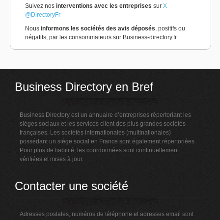
Suivez nos
interventions avec les entreprises
sur
X
@DirectoryFr
Nous
informons les sociétés des avis déposés
, positifs ou
négatifs, par les consommateurs sur Business-directory.fr
Business Directory en Bref
Business Directory est un annuaire d’entreprises répertoriant les
sièges sociaux et les services client des plus grandes sociétés
françaises. Les sociétés internationales (multinationales)
possédant un siège social en France sont également répertoriées.
Pour plus de fiabilité, les coordonnées sont continuellement
vérifiées et mises à jour.
Contacter une société
Adresses postales, numéros de téléphone et adresses email sont