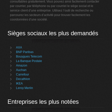
consultables gratuitement. Vous pouvez ainsi facilement contacter
par courrier, par téléphone ou par courriel le siège social et le
service client d’une entreprise. Utilisez l’outil de recherche ou
parcourez les secteurs d’activité pour trouver facilement les
coordonnées d’une société.
Sièges sociaux les plus demandés
AXA
BNP Paribas
Bouygues Telecom
La Banque Postale
Amazon
Auchan
Carrefour
Decathlon
IKEA
Leroy Merlin
Entreprises les plus notées