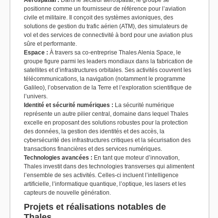
Aérospatial :
Dans le secteur aérospatial, le groupe se
positionne comme un fournisseur de référence pour l’aviation
civile et militaire. Il conçoit des systèmes avioniques, des
solutions de gestion du trafic aérien (ATM), des simulateurs de
vol et des services de connectivité à bord pour une aviation plus
sûre et performante.
Espace :
À travers sa co-entreprise Thales Alenia Space, le
groupe figure parmi les leaders mondiaux dans la fabrication de
satellites et d’infrastructures orbitales. Ses activités couvrent les
télécommunications, la navigation (notamment le programme
Galileo), l’observation de la Terre et l’exploration scientifique de
l’univers.
Identité et sécurité numériques :
La sécurité numérique
représente un autre pilier central, domaine dans lequel Thales
excelle en proposant des solutions robustes pour la protection
des données, la gestion des identités et des accès, la
cybersécurité des infrastructures critiques et la sécurisation des
transactions financières et des services numériques.
Technologies avancées :
En tant que moteur d’innovation,
Thales investit dans des technologies transverses qui alimentent
l’ensemble de ses activités. Celles-ci incluent l’intelligence
artificielle, l’informatique quantique, l’optique, les lasers et les
capteurs de nouvelle génération.
Projets et réalisations notables de
Thales