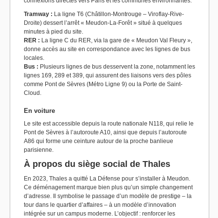
connexions directes vers Paris et les communes environnantes.
Tramway :
La ligne T6 (Châtillon-Montrouge – Viroflay-Rive-
Droite) dessert l’arrêt « Meudon-La-Forêt » situé à quelques
minutes à pied du site.
RER :
La ligne C du RER, via la gare de « Meudon Val Fleury »,
donne accès au site en correspondance avec les lignes de bus
locales.
Bus :
Plusieurs lignes de bus desservent la zone, notamment les
lignes 169, 289 et 389, qui assurent des liaisons vers des pôles
comme Pont de Sèvres (Métro Ligne 9) ou la Porte de Saint-
Cloud.
En voiture
Le site est accessible depuis la route nationale N118, qui relie le
Pont de Sèvres à l’autoroute A10, ainsi que depuis l’autoroute
A86 qui forme une ceinture autour de la proche banlieue
parisienne.
À propos du siège social de Thales
En 2023, Thales a quitté La Défense pour s’installer à Meudon.
Ce déménagement marque bien plus qu’un simple changement
d’adresse. Il symbolise le passage d’un modèle de prestige – la
tour dans le quartier d’affaires – à un modèle d’innovation
intégrée sur un campus moderne. L’objectif : renforcer les