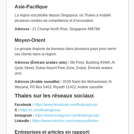
Asie-Pacifique
La région est pilotée depuis Singapour, où Thales a installé
plusieurs centres de compétence et d’innovation.
Adresse :
21 Changi North Rise, Singapore 498788
Moyen-Orient
Le groupe dispose de bureaux dans plusieurs pays pour servir
ses clients dans la région.
Adresse (Émirats arabes unis) :
5th Floor, Building #5WA, Al
Quds Street, Dubai Airport Free Zone, Dubaï, Émirats arabes
unis
Adresse (Arabie saoudite) :
3539 Naim ibn Mohammad, Al
Wazarat, PO Box 5463, Riyadh 11422, Arabie saoudite
Thales sur les réseaux sociaux
Facebook :
https://www.facebook.com/thalesgroup/
X :
https://x.com/thalesgroup
Instagram :
https://www.instagram.com/thalesgroup/
LinkedIn :
https://www.linkedin.com/company/thales
Entreprises et articles en rapport: