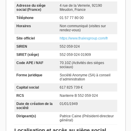
Adresse du siège
4 rue de la Verrerie, 92190
social (France)
Meudon, France
Téléphone
01 57 77 80 00
Horaires
Non communiqué (visites sur
rendez-vous)
Site officiel
https://www.thalesgroup.com/fr
SIREN
552 059 024
SIRET (siège)
552 059 024 01909
Code APE / NAF
70.10Z (Activités des sièges
sociaux)
Forme juridique
Société Anonyme (SA) à conseil
d’administration
Capital social
617 825 739 €
RCS
Nanterre B 552 059 024
Date de création de la
01/01/1949
société
Dirigeant(s)
Patrice Caine (Président-directeur
général)
Localisation et accès au siège social