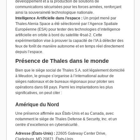
développement et à la production de solutions de
communications sécurisées pour les forces armées, renforçant
ainsi la souveraineté technologique nationale.
Intelligence Artificielle dans l’espace :
Un projet mené par
Thales Alenia Space a été sélectionné par l’Agence Spatiale
Européenne (ESA) pour tester des technologies d’intelligence
artificielle en orbite à bord du satellite Φsat-2. Cette
expérimentation vise à prouver la capacité de l’IA à détecter des
feux de forêt de manière autonome et en temps réel directement
depuis l’espace.
Présence de Thales dans le monde
Bien que le siège social de Thales S.A. soit légalement domicilié
à Meudon, le groupe s’organise à l’international autour de
sièges nationaux et de bureaux régionaux pour piloter ses
opérations dans 68 pays. Parmi les implantations les plus
significatives, on peut citer :
Amérique du Nord
Une présence affirmée aux États-Unis et au Canada, avec
notamment le siège de Thales Defense & Security, Inc. et un
centre d’excellence en cybersécurité.
Adresse (États-Unis) :
22605 Gateway Center Drive,
Clarksburg, MD 20871, États-Unis