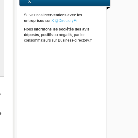
X
Suivez nos
interventions avec les
entreprises
sur
X @DirectoryFr
Nous
informons les sociétés des avis
déposés
, positifs ou négatifs, par les
consommateurs sur Business-directory.fr
e
e