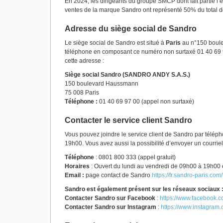
En 2024, les dirigeants du groupe SMCP dont fait partie l’e
ventes de la marque Sandro ont représenté 50% du total d
Adresse du siège social de Sandro
Le siège social de Sandro est situé à
Paris
au n°150 boule
téléphone en composant ce numéro non surtaxé 01 40 69 97
cette adresse :
Siège social Sandro (SANDRO ANDY S.A.S.)
150 boulevard Haussmann
75 008 Paris
Téléphone :
01 40 69 97 00 (appel non surtaxé)
Contacter le service client Sandro
Vous pouvez joindre le service client de Sandro par télé
19h00. Vous avez aussi la possibilité d’envoyer un courriel
Téléphone
: 0801 800 333 (appel gratuit)
Horaires
: Ouvert du lundi au vendredi de 09h00 à 19h00
Email :
page contact de Sandro
https://fr.sandro-paris.com/
Sandro est également présent sur les réseaux sociaux 
Contacter Sandro sur Facebook
:
https://www.facebook.c
Contacter Sandro sur Instagram
:
https://www.instagram.