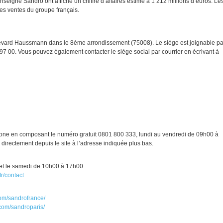
nseigne Sandro ont affiché un chiffre d’affaires estimé à 1 212 millions d’euros. Le
es ventes du groupe français.
vard Haussmann dans le 8ème arrondissement (75008). Le siège est joignable pa
 00. Vous pouvez également contacter le siège social par courrier en écrivant à
phone en composant le numéro gratuit 0801 800 333, lundi au vendredi de 09h00 à
 directement depuis le site à l’adresse indiquée plus bas.
 et le samedi de 10h00 à 17h00
fr/contact
:
om/sandrofrance/
com/sandroparis/