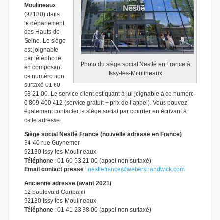
Moulineaux
(92130) dans
le département
des Hauts-de-
Seine. Le siège
est joignable
par téléphone
Photo du siège social Nestlé en France à
en composant
Issy-les-Moulineaux
ce numéro non
surtaxé 01 60
53 21 00. Le service client est quant à lui joignable à ce numéro
0 809 400 412 (service gratuit + prix de l’appel). Vous pouvez
également contacter le siège social par courrier en écrivant à
cette adresse :
Siège social Nestlé France (nouvelle adresse en France)
34-40 rue Guynemer
92130 Issy-les-Moulineaux
Téléphone
: 01 60 53 21 00 (appel non surtaxé)
Email contact presse
:
nestlefrance@webershandwick.com
Ancienne adresse (avant 2021)
12 boulevard Garibaldi
92130 Issy-les-Moulineaux
Téléphone
: 01 41 23 38 00 (appel non surtaxé)