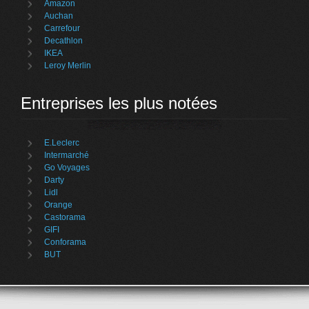
Amazon
Auchan
Carrefour
Decathlon
IKEA
Leroy Merlin
Entreprises les plus notées
E.Leclerc
Intermarché
Go Voyages
Darty
Lidl
Orange
Castorama
GIFI
Conforama
BUT