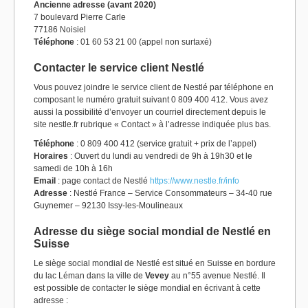
Ancienne adresse (avant 2020)
7 boulevard Pierre Carle
77186 Noisiel
Téléphone
: 01 60 53 21 00 (appel non surtaxé)
Contacter le service client Nestlé
Vous pouvez joindre le service client de Nestlé par téléphone en
composant le numéro gratuit suivant 0 809 400 412. Vous avez
aussi la possibilité d’envoyer un courriel directement depuis le
site nestle.fr rubrique « Contact » à l’adresse indiquée plus bas.
Téléphone
: 0 809 400 412 (service gratuit + prix de l’appel)
Horaires
: Ouvert du lundi au vendredi de 9h à 19h30 et le
samedi de 10h à 16h
Email
: page contact de Nestlé
https://www.nestle.fr/info
Adresse
: Nestlé France – Service Consommateurs – 34-40 rue
Guynemer – 92130 Issy-les-Moulineaux
Adresse du siège social mondial de Nestlé en
Suisse
Le siège social mondial de Nestlé est situé en Suisse en bordure
du lac Léman dans la ville de
Vevey
au n°55 avenue Nestlé. Il
est possible de contacter le siège mondial en écrivant à cette
adresse :