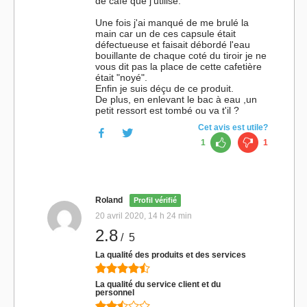
de café que j'utilise.
Une fois j'ai manqué de me brulé la
main car un de ces capsule était
défectueuse et faisait débordé l'eau
bouillante de chaque coté du tiroir je ne
vous dit pas la place de cette cafetière
était "noyé".
Enfin je suis déçu de ce produit.
De plus, en enlevant le bac à eau ,un
petit ressort est tombé ou va t'il ?
Cet avis est utile?
1
1
Roland
Profil vérifié
20 avril 2020, 14 h 24 min
2.8
/ 5
La qualité des produits et des services
La qualité du service client et du
personnel