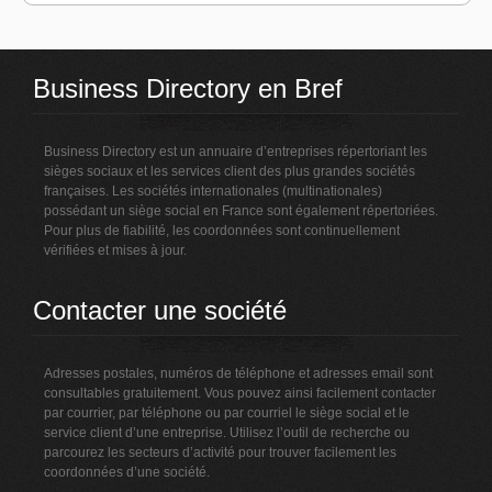
Business Directory en Bref
Business Directory est un annuaire d’entreprises répertoriant les
sièges sociaux et les services client des plus grandes sociétés
françaises. Les sociétés internationales (multinationales)
possédant un siège social en France sont également répertoriées.
Pour plus de fiabilité, les coordonnées sont continuellement
vérifiées et mises à jour.
Contacter une société
Adresses postales, numéros de téléphone et adresses email sont
consultables gratuitement. Vous pouvez ainsi facilement contacter
par courrier, par téléphone ou par courriel le siège social et le
service client d’une entreprise. Utilisez l’outil de recherche ou
parcourez les secteurs d’activité pour trouver facilement les
coordonnées d’une société.