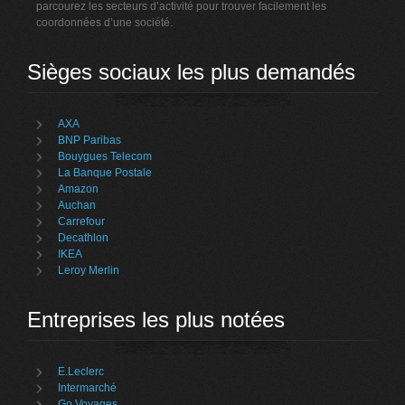
parcourez les secteurs d’activité pour trouver facilement les
coordonnées d’une société.
Sièges sociaux les plus demandés
AXA
BNP Paribas
Bouygues Telecom
La Banque Postale
Amazon
Auchan
Carrefour
Decathlon
IKEA
Leroy Merlin
Entreprises les plus notées
E.Leclerc
Intermarché
Go Voyages