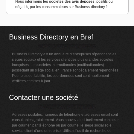
Nous
informons les sociétés des avis déposés
, positifs ou
négatifs, par les consommateurs sur Business-directory.fr
Business Directory en Bref
Business Directory est un annuaire d’entreprises répertoriant les
sièges sociaux et les services client des plus grandes sociétés
françaises. Les sociétés internationales (multinationales)
possédant un siège social en France sont également répertoriées.
Pour plus de fiabilité, les coordonnées sont continuellement
vérifiées et mises à jour.
Contacter une société
Adresses postales, numéros de téléphone et adresses email sont
consultables gratuitement. Vous pouvez ainsi facilement contacter
par courrier, par téléphone ou par courriel le siège social et le
service client d’une entreprise. Utilisez l’outil de recherche ou