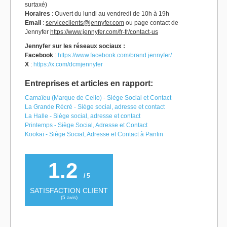
surtaxé)
Horaires
: Ouvert du lundi au vendredi de 10h à 19h
Email
:
serviceclients@jennyfer.com
ou page contact de
Jennyfer
https://www.jennyfer.com/fr-fr/contact-us
Jennyfer sur les réseaux sociaux :
Facebook
:
https://www.facebook.com/brand.jennyfer/
X
:
https://x.com/dcmjennyfer
Entreprises et articles en rapport:
Camaïeu (Marque de Celio) - Siège Social et Contact
La Grande Récré - Siège social, adresse et contact
La Halle - Siège social, adresse et contact
Printemps - Siège Social, Adresse et Contact
Kookaï - Siège Social, Adresse et Contact à Pantin
1.2
/ 5
SATISFACTION CLIENT
(
5
avis)