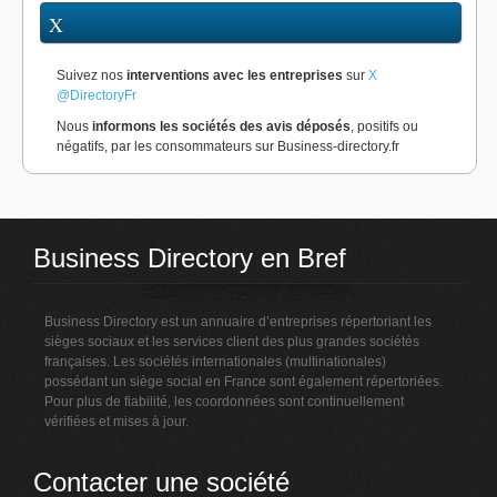
X
Suivez nos
interventions avec les entreprises
sur
X
@DirectoryFr
Nous
informons les sociétés des avis déposés
, positifs ou
négatifs, par les consommateurs sur Business-directory.fr
Business Directory en Bref
Business Directory est un annuaire d’entreprises répertoriant les
sièges sociaux et les services client des plus grandes sociétés
françaises. Les sociétés internationales (multinationales)
possédant un siège social en France sont également répertoriées.
Pour plus de fiabilité, les coordonnées sont continuellement
vérifiées et mises à jour.
Contacter une société