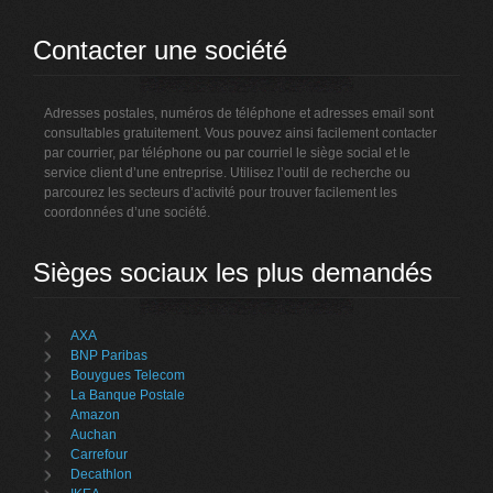
Contacter une société
Adresses postales, numéros de téléphone et adresses email sont
consultables gratuitement. Vous pouvez ainsi facilement contacter
par courrier, par téléphone ou par courriel le siège social et le
service client d’une entreprise. Utilisez l’outil de recherche ou
parcourez les secteurs d’activité pour trouver facilement les
coordonnées d’une société.
Sièges sociaux les plus demandés
AXA
BNP Paribas
Bouygues Telecom
La Banque Postale
Amazon
Auchan
Carrefour
Decathlon