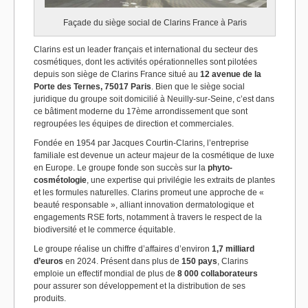
Façade du siège social de Clarins France à Paris
Clarins est un leader français et international du secteur des
cosmétiques, dont les activités opérationnelles sont pilotées
depuis son siège de Clarins France situé au
12 avenue de la
Porte des Ternes, 75017 Paris
. Bien que le siège social
juridique du groupe soit domicilié à Neuilly-sur-Seine, c’est dans
ce bâtiment moderne du 17ème arrondissement que sont
regroupées les équipes de direction et commerciales.
Fondée en 1954 par Jacques Courtin-Clarins, l’entreprise
familiale est devenue un acteur majeur de la cosmétique de luxe
en Europe. Le groupe fonde son succès sur la
phyto-
cosmétologie
, une expertise qui privilégie les extraits de plantes
et les formules naturelles. Clarins promeut une approche de «
beauté responsable », alliant innovation dermatologique et
engagements RSE forts, notamment à travers le respect de la
biodiversité et le commerce équitable.
Le groupe réalise un chiffre d’affaires d’environ
1,7 milliard
d’euros
en 2024. Présent dans plus de
150 pays
, Clarins
emploie un effectif mondial de plus de
8 000 collaborateurs
pour assurer son développement et la distribution de ses
produits.