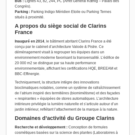
Bus :
Lignes 43, 82, 244, PC (Arrêt Général Kœnig – Palais des
Congrès).
Parking :
Parking Indigo Méridien Etoile ou Parking Ternes
situés à proximité.
A propos du siège social de Clarins
France
Inauguré en 2014
, le bâtiment abritant Clarins France a été
conçu par le cabinet d’architecture Valode & Pistre. Ce
déménagement visait à regrouper les équipes dans un
environnement moderne favorisant la transversalité. L’édifice de
20 000 m2 se distingue par sa haute performance
environnementale, affichant les certifications HQE, BREEAM et
BBC-Effinergie.
Techniquement, la structure intègre des innovations
bioclimatiques notables, comme un système de rafraîchissement
de l’atrium inspiré des termitières (biomimétisme) et des façades
« respirantes » équipées de stores automatiques. L’architecture
intérieure privilégie la lumière naturelle et s’articule autour d’un
jardin intérieur, reflétant l’attachement de la marque à la nature.
Domaines d’activité du Groupe Clarins
Recherche et développement :
Conception de formules
cosmétiques basées sur la science des plantes (Laboratoires à