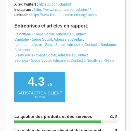
X (ex Twitter) :
https://x.com/clarinsfr
Instagram :
https://www.instagram.com/clarinsfr/
LinkedIn :
https://www.linkedin.com/company/clarins
Entreprises et articles en rapport:
L'Occitane - Siège Social, Adresse et Contact
Caudalie - Siège Social, Adresse et Contact
Laboratoire Nuxe - Siège Social, Adresse et Contact à Boulogne-
Billancourt
Sisley Paris - Siège Social, Adresse et Contact
Sephora - Siège Social, Adresse et Contact à Neuilly-sur-Seine
4.3
/ 5
SATISFACTION CLIENT
(
3
avis)
4.2
La qualité des produits et des services
4
La qualité du service client et du personnel