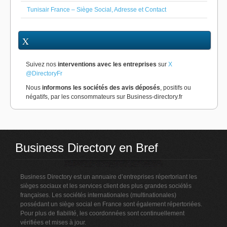
Tunisair France – Siège Social, Adresse et Contact
X
Suivez nos
interventions avec les entreprises
sur
X
@DirectoryFr
Nous
informons les sociétés des avis déposés
, positifs ou
négatifs, par les consommateurs sur Business-directory.fr
Business Directory en Bref
Business Directory est un annuaire d’entreprises répertoriant les
sièges sociaux et les services client des plus grandes sociétés
françaises. Les sociétés internationales (multinationales)
possédant un siège social en France sont également répertoriées.
Pour plus de fiabilité, les coordonnées sont continuellement
vérifiées et mises à jour.