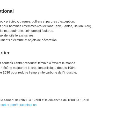
ational
joux précieux, bagues, colliers et parures d’exception.
 pour hommes et femmes (collections Tank, Santos, Ballon Bleu).
te maroquinerie, ceintures et foulards.
 de toilette exclusives.
uments d’écriture et objets de décoration.
rtier
 soutenir l’entrepreneuriat féminin à travers le monde.
, mécène majeur de la création artistique depuis 1984.
ve 2030
pour réduire l’empreinte carbone de l’industrie.
, le samedi de 09h00 à 19h00 et le dimanche de 10h00 à 18h30
cartier.com/fr-fr/contact-us