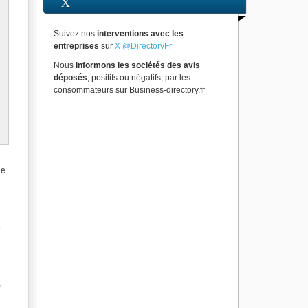
X
Suivez nos
interventions avec les
entreprises
sur
X @DirectoryFr
Nous
informons les sociétés des avis
déposés
, positifs ou négatifs, par les
consommateurs sur Business-directory.fr
ie
é
,