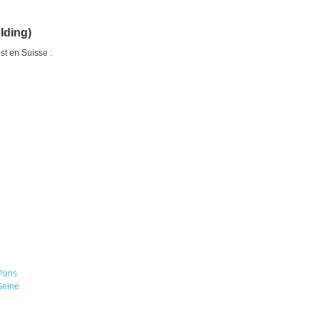
lding)
st en Suisse :
Paris
Seine