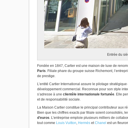
Entrée du siè
Fondée en 1847, Cartier est une maison de luxe de renomm
Paris
. Filiale phare du groupe suisse Richemont, l’entrepris
de prestige.
L’entité Cartier International assure le pilotage stratégiq
développement commercial. Reconnue pour son style intemp
s’adresse à une
clientèle internationale fortunée
. Elle p
et de responsabilité sociale.
La Maison Cartier constitue le principal contributeur aux 
Bien que les chiffres exacts par filiale soient consolidés, 
d’euros
. L’entreprise emploie plusieurs milliers de collabo
tout comme
Louis Vuitton
,
Hermès
et
Chanel
est un fleuro