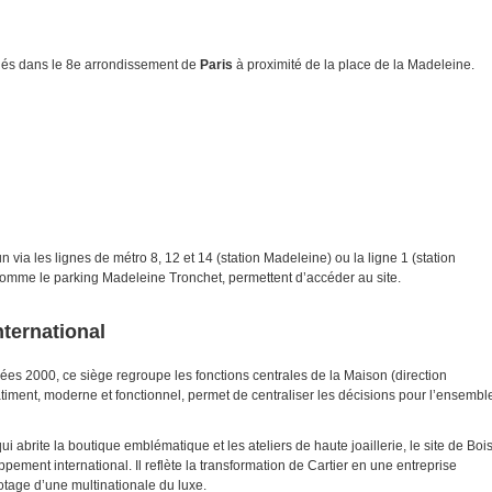
itués dans le 8e arrondissement de
Paris
à proximité de la place de la Madeleine.
via les lignes de métro 8, 12 et 14 (station Madeleine) ou la ligne 1 (station
 comme le parking Madeleine Tronchet, permettent d’accéder au site.
nternational
ées 2000, ce siège regroupe les fonctions centrales de la Maison (direction
timent, moderne et fonctionnel, permet de centraliser les décisions pour l’ensembl
i abrite la boutique emblématique et les ateliers de haute joaillerie, le site de Boi
pement international. Il reflète la transformation de Cartier en une entreprise
otage d’une multinationale du luxe.