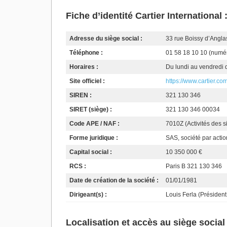
Fiche d’identité Cartier Internationa
Adresse du siège social :
33 rue Boissy d’Angla
Téléphone :
01 58 18 10 10 (numé
Horaires :
Du lundi au vendredi
Site officiel :
https://www.cartier.co
SIREN :
321 130 346
SIRET (siège) :
321 130 346 00034
Code APE / NAF :
7010Z (Activités des s
Forme juridique :
SAS, société par actio
Capital social :
10 350 000 €
RCS :
Paris B 321 130 346
Date de création de la société :
01/01/1981
Dirigeant(s) :
Louis Ferla (Président
Localisation et accès au siège social 