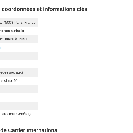
l : coordonnées et informations clés
s, 75008 Paris, France
ro non surtaxé)
 de 08h30 à 19h30
m
ièges sociaux)
ns simplifiée
 Directeur Général)
de Cartier International