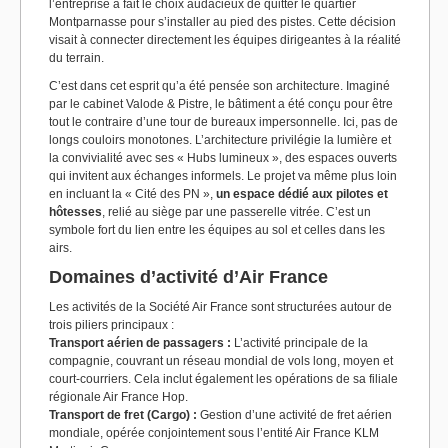
l’entreprise a fait le choix audacieux de quitter le quartier
Montparnasse pour s’installer au pied des pistes. Cette décision
visait à connecter directement les équipes dirigeantes à la réalité
du terrain.
C’est dans cet esprit qu’a été pensée son architecture. Imaginé
par le cabinet Valode & Pistre, le bâtiment a été conçu pour être
tout le contraire d’une tour de bureaux impersonnelle. Ici, pas de
longs couloirs monotones. L’architecture privilégie la lumière et
la convivialité avec ses « Hubs lumineux », des espaces ouverts
qui invitent aux échanges informels. Le projet va même plus loin
en incluant la « Cité des PN »,
un espace dédié aux pilotes et
hôtesses
, relié au siège par une passerelle vitrée. C’est un
symbole fort du lien entre les équipes au sol et celles dans les
airs.
Domaines d’activité d’Air France
Les activités de la Société Air France sont structurées autour de
trois piliers principaux :
Transport aérien de passagers :
L’activité principale de la
compagnie, couvrant un réseau mondial de vols long, moyen et
court-courriers. Cela inclut également les opérations de sa filiale
régionale Air France Hop.
Transport de fret (Cargo) :
Gestion d’une activité de fret aérien
mondiale, opérée conjointement sous l’entité Air France KLM