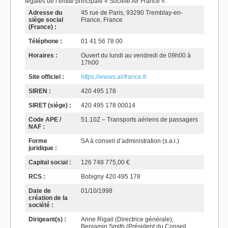
légales de l’entité principale « Société Air France ».
Adresse du
45 rue de Paris, 93290 Tremblay-en-
siège social
France, France
(France) :
Téléphone :
01 41 56 78 00
Horaires :
Ouvert du lundi au vendredi de 09h00 à
17h00
Site officiel :
https://wwws.airfrance.fr
SIREN :
420 495 178
SIRET (siège) :
420 495 178 00014
Code APE /
51.10Z – Transports aériens de passagers
NAF :
Forme
SA à conseil d’administration (s.a.i.)
juridique :
Capital social :
126 748 775,00 €
RCS :
Bobigny 420 495 178
Date de
01/10/1998
création de la
société :
Dirigeant(s) :
Anne Rigail (Directrice générale),
Benjamin Smith (Président du Conseil