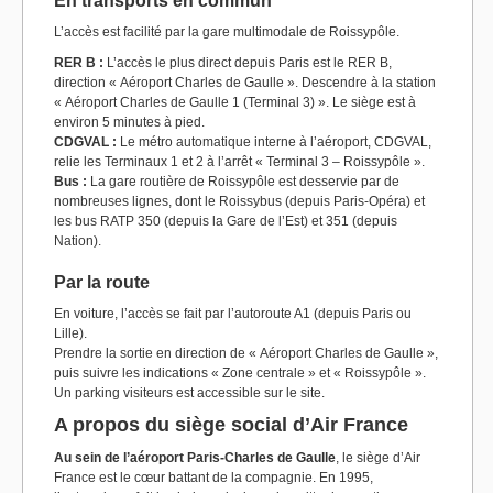
En transports en commun
L’accès est facilité par la gare multimodale de Roissypôle.
RER B :
L’accès le plus direct depuis Paris est le RER B,
direction « Aéroport Charles de Gaulle ». Descendre à la station
« Aéroport Charles de Gaulle 1 (Terminal 3) ». Le siège est à
environ 5 minutes à pied.
CDGVAL :
Le métro automatique interne à l’aéroport, CDGVAL,
relie les Terminaux 1 et 2 à l’arrêt « Terminal 3 – Roissypôle ».
Bus :
La gare routière de Roissypôle est desservie par de
nombreuses lignes, dont le Roissybus (depuis Paris-Opéra) et
les bus RATP 350 (depuis la Gare de l’Est) et 351 (depuis
Nation).
Par la route
En voiture, l’accès se fait par l’autoroute A1 (depuis Paris ou
Lille).
Prendre la sortie en direction de « Aéroport Charles de Gaulle »,
puis suivre les indications « Zone centrale » et « Roissypôle ».
Un parking visiteurs est accessible sur le site.
A propos du siège social d’Air France
Au sein de l’aéroport Paris-Charles de Gaulle
, le siège d’Air
France est le cœur battant de la compagnie. En 1995,