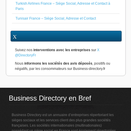
Turkish Airlines France – Siège Social, Adresse et Contact à
Paris
Tunisair France – Siège Social, Adresse et Contact
X
Suivez nos
interventions avec les entreprises
sur
X
@DirectoryFr
Nous
informons les sociétés des avis déposés
, positifs ou
négatifs, par les consommateurs sur Business-directory.fr
Business Directory en Bref
Business Directory est un annuaire d’entreprises répertoriant les
sièges sociaux et les services client des plus grandes sociétés
françaises. Les sociétés internationales (multinationales)
possédant un siège social en France sont également répertoriées.