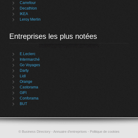
Carrefour
Decathlon
IKEA
Leroy Merlin
Entreprises les plus notées
E.Leclerc
Intermarché
Go Voyages
Darty
Lidl
Orange
Castorama
GIFI
Conforama
BUT
©
Business Directory
- Annuaire d'entreprises -
Politique de cookies